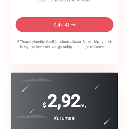
Satın Al
E-Ticaret yönetim özelliği bulunmaktadır. Sürekli büyüyen bir
kitleye ve çevrimiçi varlığa sahip siteler için mükemmel.
crm auto cync
click to call back
240
2,92
$
$
/year
/Ay
track energy costs
Coroprate
Kurumsal
predictive dialing