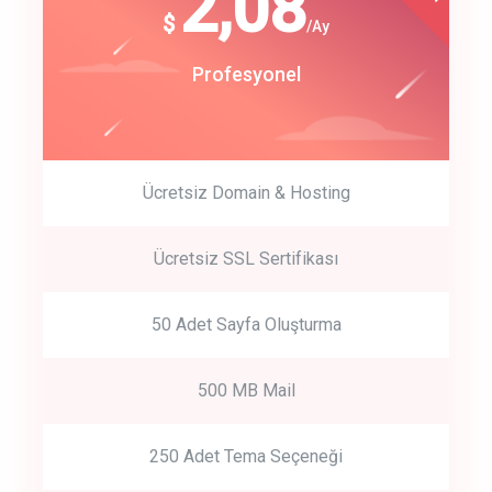
180
2,08
$
$
/year
/Ay
track energy costs
Start Up
Profesyonel
predictive dialing
Ücretsiz Domain & Hosting
Get Started
Ücretsiz SSL Sertifikası
Start by trying our service for 30 days free trial no credit card
required.
50 Adet Sayfa Oluşturma
500 MB Mail
250 Adet Tema Seçeneği