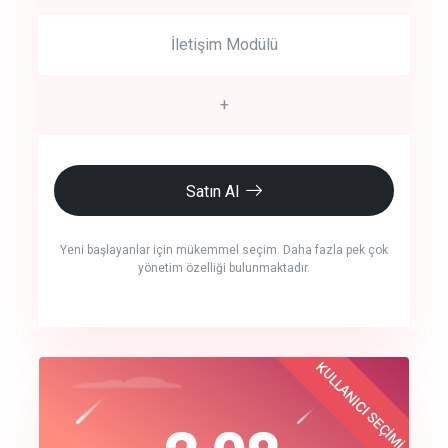
İletişim Modülü
+
Satın Al
Yeni başlayanlar için mükemmel seçim. Daha fazla pek çok
yönetim özelliği bulunmaktadır.
crm auto cync
KULLANICI SEÇİMİ
Best Choice
click to call back