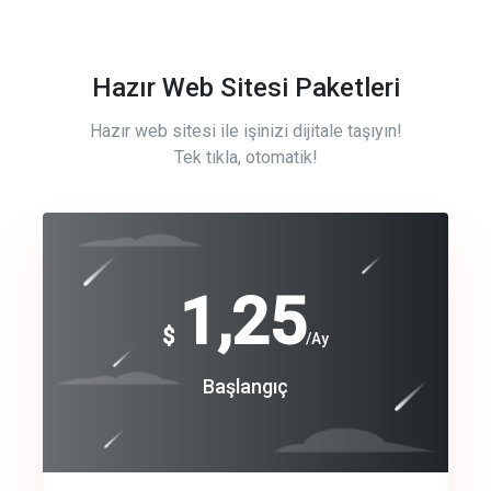
Hazır Web Sitesi Paketleri
Hazır web sitesi ile işinizi dijitale taşıyın!
Tek tıkla, otomatik!
Free
1,25
$
/Ay
Basic
Başlangıç