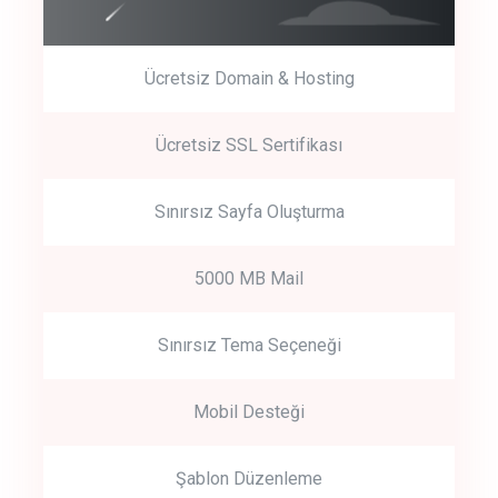
Ücretsiz Domain & Hosting
Get Started
Ücretsiz SSL Sertifikası
Start by trying our service for 30 days free trial no credit card
required.
Sınırsız Sayfa Oluşturma
5000 MB Mail
Sınırsız Tema Seçeneği
Mobil Desteği
Şablon Düzenleme